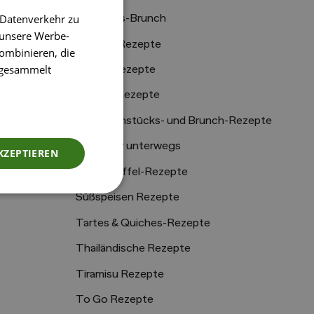
 Datenverkehr zu
Sonntags-Brunch
 unsere Werbe-
Spargel-Rezepte
ombinieren, die
e gesammelt
Spinat-Rezepte
Beilagen
Suppen Rezepte
e
Süße Frühstücks- und Brunch-Rezepte
änke
Süßes für unterwegs
KZEPTIEREN
Süßkartoffel-Rezepte
Süßspeisen Rezepte
Tartes & Quiches-Rezepte
Thailändische Rezepte
Tiramisu Rezepte
To Go Rezepte