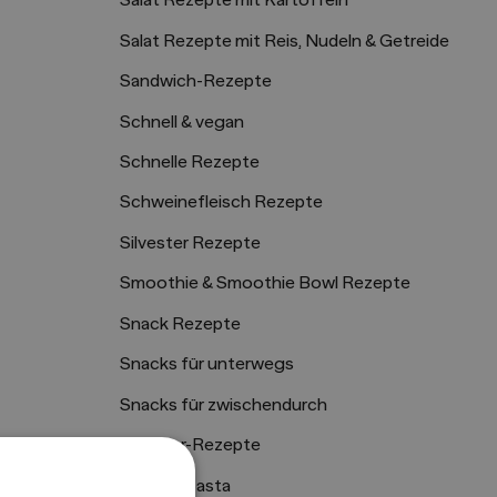
Salat Rezepte mit Kartoffeln
Salat Rezepte mit Reis, Nudeln & Getreide
Sandwich-Rezepte
Schnell & vegan
Schnelle Rezepte
Schweinefleisch Rezepte
Silvester Rezepte
Smoothie & Smoothie Bowl Rezepte
Snack Rezepte
Snacks für unterwegs
Snacks für zwischendurch
Sommer-Rezepte
en
Sommerpasta