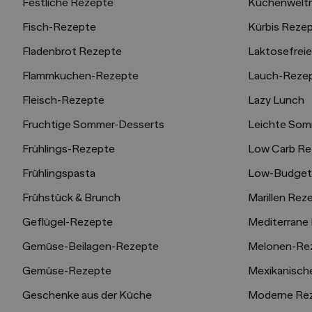
Festliche Rezepte
Küchenweltr
Fisch-Rezepte
Kürbis Reze
Fladenbrot Rezepte
Laktosefrei
Flammkuchen-Rezepte
Lauch-Reze
Fleisch-Rezepte
Lazy Lunch
Fruchtige Sommer-Desserts
Leichte Som
Frühlings-Rezepte
Low Carb Re
Frühlingspasta
Low-Budget
Frühstück & Brunch
Marillen Rez
Geflügel-Rezepte
Mediterrane
Gemüse-Beilagen-Rezepte
Melonen-Re
Gemüse-Rezepte
Mexikanisch
Geschenke aus der Küche
Moderne Re