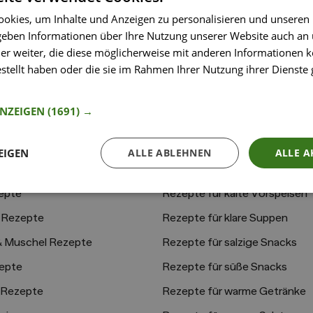
okies, um Inhalte und Anzeigen zu personalisieren und unseren
ezepte
Rezepte für Ostern
 geben Informationen über Ihre Nutzung unserer Website auch an
tzchen Rezepte
Rezepte für Pfannengerichte
er weiter, die diese möglicherweise mit anderen Informationen k
estellt haben oder die sie im Rahmen Ihrer Nutzung ihrer Dienst
dliche Rezepte
Rezepte für Reis- & Getreide-
nformationen
iche Rezepte
Rezepte für Weihnachtskeks
ANZEIGEN
(1691) →
rie-Rezepte
Rezepte für alkoholfreie Getr
ids
Rezepte für kalte Getränke
EIGEN
ALLE ABLEHNEN
ALLE A
te
Rezepte für kalte Snacks
zepte
Rezepte für kalte Vorspeisen
 Rezepte
Rezepte für klare Suppen
 & Muschel Rezepte
Rezepte für salzige Snacks
epte
Rezepte für süße Snacks
 Rezepte
Rezepte für warme Getränke