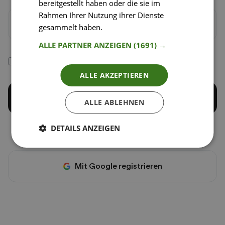
bereitgestellt haben oder die sie im
Rahmen Ihrer Nutzung ihrer Dienste
Passwort wiederholen
gesammelt haben.
Weitere Informationen
ALLE PARTNER ANZEIGEN
(1691) →
Ich stimme den
AGB
und der
Datenschutzerklärung
zu
ALLE AKZEPTIEREN
Kostenlos registrieren
ALLE ABLEHNEN
DETAILS ANZEIGEN
oder
Mit Google registrieren