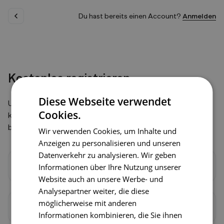
Du hast bereits einen Account?
Anmelden
Startseite
Kostenlos registrieren
Diese Webseite verwendet
Um Rezepte zu speichern, zu bewerten und zu 
Cookies.
kommentieren sowie selbst Rezepte zu entwickeln, 
benötigst du einen Account.
Wir verwenden Cookies, um Inhalte und
Anzeigen zu personalisieren und unseren
Datenverkehr zu analysieren. Wir geben
E-Mail-Adresse
Informationen über Ihre Nutzung unserer
Website auch an unsere Werbe- und
Analysepartner weiter, die diese
möglicherweise mit anderen
Passwort
Informationen kombinieren, die Sie ihnen