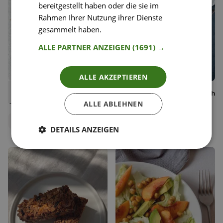
bereitgestellt haben oder die sie im
Rahmen Ihrer Nutzung ihrer Dienste
gesammelt haben.
Weitere Informationen
ALLE PARTNER ANZEIGEN
(1691) →
ALLE AKZEPTIEREN
13
34
Vegane Chocolate Chip
Fried Chicken mit Buttermilch
Liken
Liken
Cookies mit Erdnussöl
Speichern
Speichern
ALLE ABLEHNEN
Florence Stoiber
Happy Plates
Food Bloggerin,
AvocadoBanane
Redaktionsteam
DETAILS ANZEIGEN