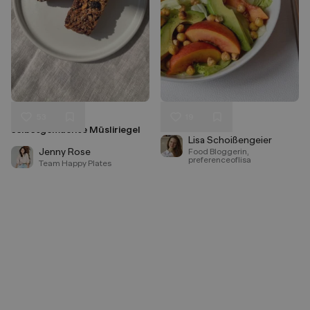
53
19
Granola Bars,
Sommer-Salat
Liken
Liken
selbstgemachte Müsliriegel
Speichern
Speichern
Lisa Schoißengeier
Jenny Rose
Food Bloggerin,
preferenceoflisa
Team Happy Plates