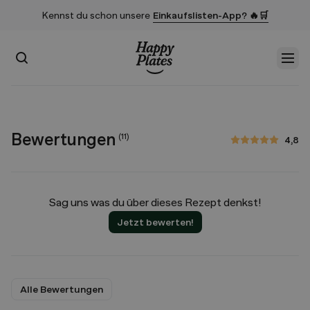
Kennst du schon unsere
Einkaufslisten-App? 🔥🛒
Suchen
Men
Startseite
Bewertungen
(
11
)
4,8
4,8 von 5 Sternen
Sag uns was du über dieses Rezept denkst!
Jetzt bewerten!
Alle Bewertungen