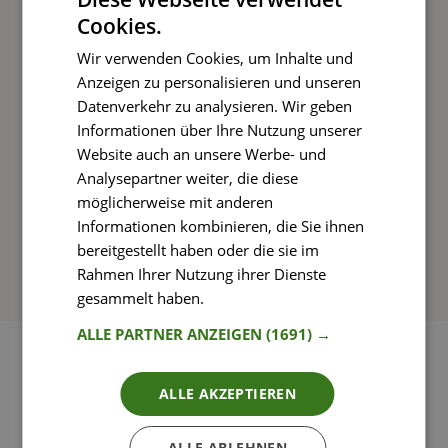
Cookies.
Kochen und Genießen
Wir verwenden Cookies, um Inhalte und
Rezepte mit einfachen Schritt-für-Schritt-
Anzeigen zu personalisieren und unseren
Anleitungen nachkochen
Datenverkehr zu analysieren. Wir geben
Informationen über Ihre Nutzung unserer
Website auch an unsere Werbe- und
Analysepartner weiter, die diese
So funktioniert’s
möglicherweise mit anderen
Informationen kombinieren, die Sie ihnen
bereitgestellt haben oder die sie im
Rahmen Ihrer Nutzung ihrer Dienste
gesammelt haben.
Weitere Informationen
ALLE PARTNER ANZEIGEN
(1691) →
ALLE AKZEPTIEREN
ALLE ABLEHNEN