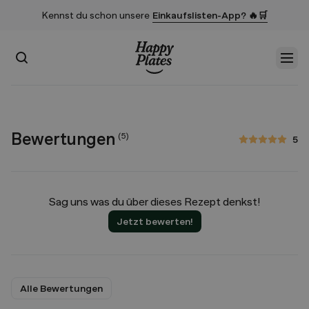
Kennst du schon unsere
Einkaufslisten-App? 🔥🛒
Suchen
Men
Startseite
Bewertungen
(
5
)
5
5 von 5 Sternen
Sag uns was du über dieses Rezept denkst!
Jetzt bewerten!
Alle Bewertungen