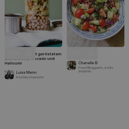
24
25
Kichererbsen mit geröstetem
Shirazi salad
Liken
Liken
Blumenkohl, Avocado und
Speichern
Speichern
Chanelle B
Halloumi
Food Bloggerin, a tofu
surprise
Luisa Menn
Kochbuchautorin