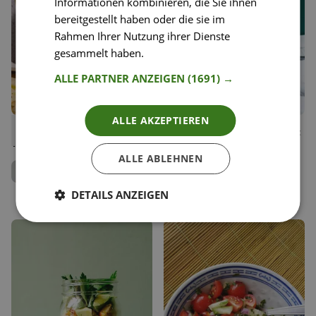
Informationen kombinieren, die Sie ihnen
bereitgestellt haben oder die sie im
Rahmen Ihrer Nutzung ihrer Dienste
gesammelt haben.
Weitere Informationen
ALLE PARTNER ANZEIGEN
(1691) →
ALLE AKZEPTIEREN
41
32
Orientalisch geröstetes
Kurkuma-Blumenkohlreis mit
Liken
Liken
Wintergemüse
Chili-Auberginen und
Speichern
Speichern
Granatapfel
ALLE ABLEHNEN
Jenny Rose
Luisa Menn
Team Happy Plates
Kochbuchautorin
DETAILS ANZEIGEN